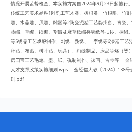
情况开展监督检查。本实施方案自2024年9月23日起施
传统工艺美术品种1雕刻工艺木雕、树根雕、竹根雕、竹
雕、水晶雕、贝雕、雕塑等2陶瓷泥塑工艺婺州窑、青瓷、
藤编、草编、纸编、塑编及麻草纸编类墙纸等抽纱、挂毯
等5绣品工艺戏服制作、刺绣、婺绣、十字绣等6漆器工艺
秆贴、布贴、树叶贴、玩具）、绗缝制品、床品等烙（烫）
房四宝工艺毛笔、墨、纸、砚制制作、裱画、古琴等 金经信
人才支撑政策实施细则.wps 金经信人教〔2024〕13
则.pdf