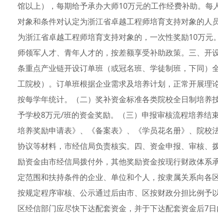
馆以上），每期给予承办大师10万元的工作经费补助。每
对象和条件对认定为浙江省卓越工程师培育支持对象的人
为浙江省卓越工程师培育支持对象的，一次性奖励10万元
师领军人才、青年人才的，按差额享受补助政策。三、开设“订
条重点产业链开设订单班（或冠名班、学徒制班，下同）
工院校）。订单班根据企业需求及培养计划，正常开展理
按每学年统计。（二）奖补资金标准各类院校全日制培养技
予学校8万元/班的资金奖励。（三）申报审核流程培养结束
培养奖励申请表》、《备案表》、《学员花名册》、院校
协议等材料，市经信局负责核实。四、资金申报、审核、拨
励资金由市经信局拨付外，其他奖励资金按现行财政体系
定范围和扶持条件的企业、单位和个人，按隶属关系向各
按规定程序审核、公示通过后由市、区按财政分担比例予
区经信部门应尽快下达配套资金，并于下达配套资金后7